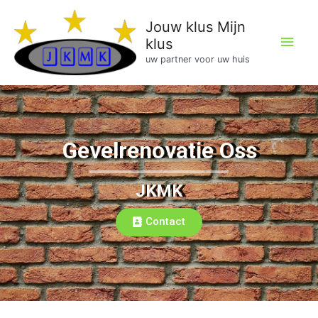
Jouw klus Mijn
klus
uw partner voor uw huis
Gevelrenovatie Oss
JKMK
Contact