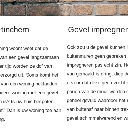
tinchem
Gevel impregne
Ook zou u de gevel kunnen 
ning woont weet dat de
buitenmuren geen gebreken 
 van een gevel langzaamaan
impregneren pas echt zin. H
r tijd worden ze dof van
van gemaakt is dringt diep d
verzorgd uit. Soms komt het
ervoor dat deze geen vocht
 van een woning bekladden
poriën van de muur worden 
oudere woning met een gevel
geheel gevuld waardoor het n
 is? Is uw huis bespoten
van buitenaf naar binnen tr
n af? Dan is uw woning toe aan
gevel schimmelwerend en wa
ng.