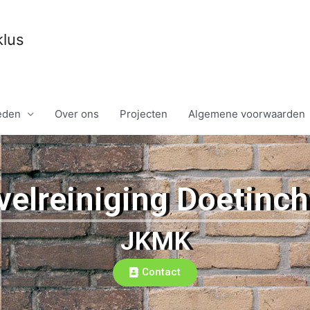
klus
eden
Over ons
Projecten
Algemene voorwaarden
velreiniging Doetinc
JKMK
Contact