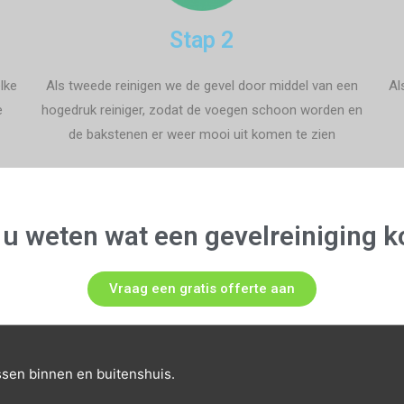
Stap 2
lke
Als tweede reinigen we de gevel door middel van een
Al
e
hogedruk reiniger, zodat de voegen schoon worden en
de bakstenen er weer mooi uit komen te zien
 u weten wat een gevelreiniging k
Vraag een gratis offerte aan
ssen binnen en buitenshuis.