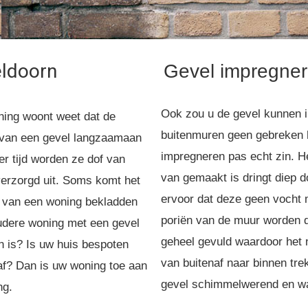
eldoorn
Gevel impregne
Ook zou u de gevel kunnen 
ning woont weet dat de
buitenmuren geen gebreken 
 van een gevel langzaamaan
impregneren pas echt zin. H
r tijd worden ze dof van
van gemaakt is dringt diep d
verzorgd uit. Soms komt het
ervoor dat deze geen vocht
 van een woning bekladden
poriën van de muur worden 
oudere woning met een gevel
geheel gevuld waardoor het n
 is? Is uw huis bespoten
van buitenaf naar binnen tr
n af? Dan is uw woning toe aan
gevel schimmelwerend en wa
ng.