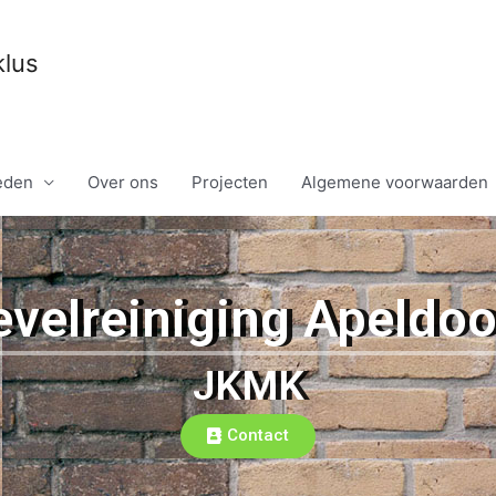
klus
eden
Over ons
Projecten
Algemene voorwaarden
velreiniging Apeldo
JKMK
Contact