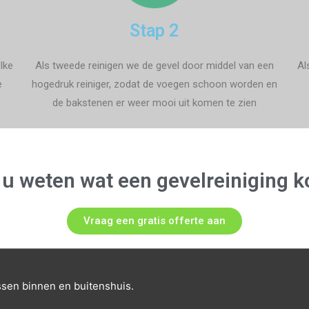
Stap 2
lke
Als tweede reinigen we de gevel door middel van een
Al
e
hogedruk reiniger, zodat de voegen schoon worden en
de bakstenen er weer mooi uit komen te zien
 u weten wat een gevelreiniging k
Vraag een gratis offerte aan
ssen binnen en buitenshuis.